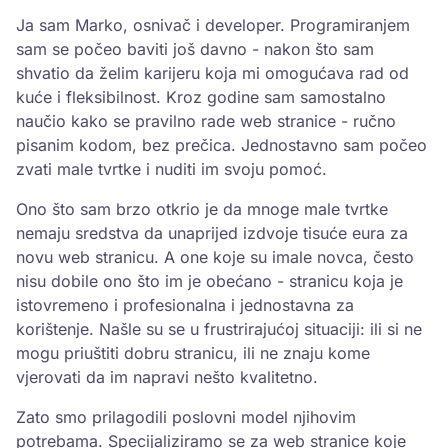
Ja sam Marko, osnivač i developer. Programiranjem
sam se počeo baviti još davno - nakon što sam
shvatio da želim karijeru koja mi omogućava rad od
kuće i fleksibilnost. Kroz godine sam samostalno
naučio kako se pravilno rade web stranice - ručno
pisanim kodom, bez prečica. Jednostavno sam počeo
zvati male tvrtke i nuditi im svoju pomoć.
Ono što sam brzo otkrio je da mnoge male tvrtke
nemaju sredstva da unaprijed izdvoje tisuće eura za
novu web stranicu. A one koje su imale novca, često
nisu dobile ono što im je obećano - stranicu koja je
istovremeno i profesionalna i jednostavna za
korištenje. Našle su se u frustrirajućoj situaciji: ili si ne
mogu priuštiti dobru stranicu, ili ne znaju kome
vjerovati da im napravi nešto kvalitetno.
Zato smo prilagodili poslovni model njihovim
potrebama. Specijaliziramo se za web stranice koje