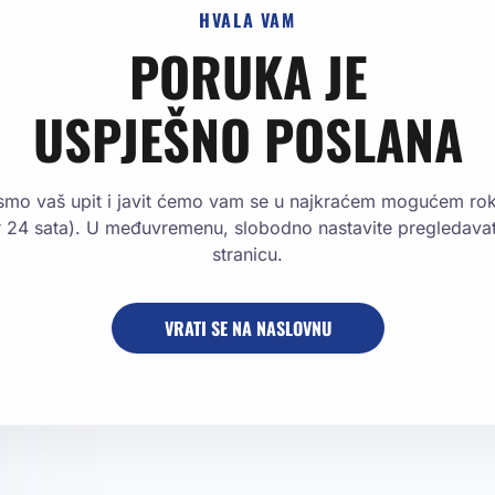
HVALA VAM
PORUKA JE
USPJEŠNO POSLANA
 smo vaš upit i javit ćemo vam se u najkraćem mogućem ro
r 24 sata). U međuvremenu, slobodno nastavite pregledavat
stranicu.
VRATI SE NA NASLOVNU