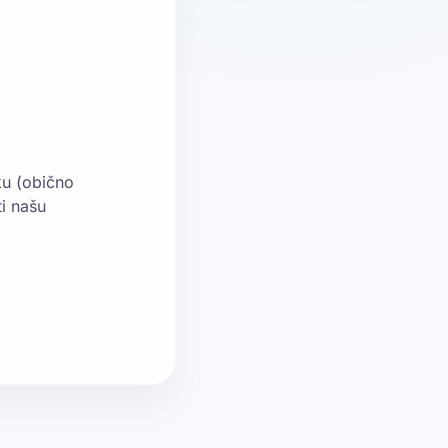
ku (obično
i našu